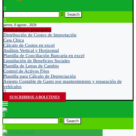
Search
jueves, 6 agosto , 2026
Publicaciones principales
Distribución de Costos de Importación
Caja Chica
Cálculo de Costos en excel
Análisis Vertical y Horizontal
Plantilla de Conciliación Bancaria en excel
Liquidación de Beneficios Sociales
Plantilla de Letras de Cambio
Control de Activos Fijos
Plantilla para Cálculo de Depreciación
Asiento Contable de Gasto por mantenimiento y reparación de
vehículos
SUSCRIBIRSE A BOLETINES
Search