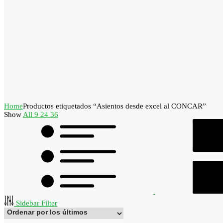
Home
Productos etiquetados “Asientos desde excel al CONCAR”
Show
All
9
24
36
Sidebar Filter