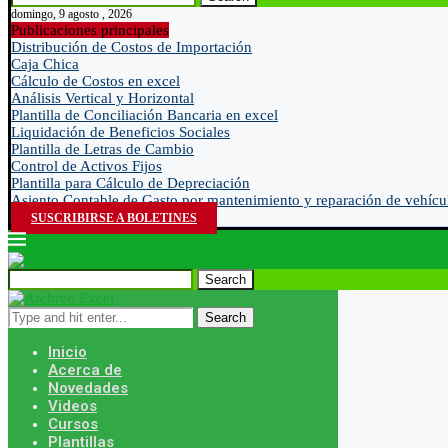
domingo, 9 agosto , 2026
Publicaciones principales
Distribución de Costos de Importación
Caja Chica
Cálculo de Costos en excel
Análisis Vertical y Horizontal
Plantilla de Conciliación Bancaria en excel
Liquidación de Beneficios Sociales
Plantilla de Letras de Cambio
Control de Activos Fijos
Plantilla para Cálculo de Depreciación
Asiento Contable de Gasto por mantenimiento y reparación de vehícu
SUSCRIBIRSE A BOLETINES
Search
Search
Inicio
Acerca de
Novedades
Videos
Cursos
Plantillas