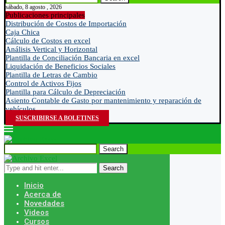
sábado, 8 agosto , 2026
Publicaciones principales
Distribución de Costos de Importación
Caja Chica
Cálculo de Costos en excel
Análisis Vertical y Horizontal
Plantilla de Conciliación Bancaria en excel
Liquidación de Beneficios Sociales
Plantilla de Letras de Cambio
Control de Activos Fijos
Plantilla para Cálculo de Depreciación
Asiento Contable de Gasto por mantenimiento y reparación de
vehículos
SUSCRIBIRSE A BOLETINES
Search
Search
Inicio
Acerca de
Novedades
Videos
Cursos