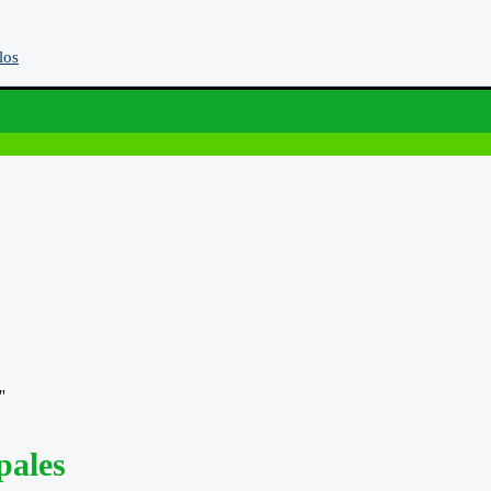
los
"
pales