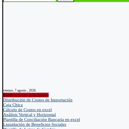
viernes, 7 agosto , 2026
Publicaciones principales
Distribución de Costos de Importación
Caja Chica
Cálculo de Costos en excel
Análisis Vertical y Horizontal
Plantilla de Conciliación Bancaria en excel
Liquidación de Beneficios Sociales