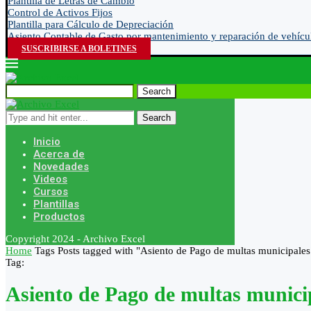
Plantilla de Letras de Cambio
Control de Activos Fijos
Plantilla para Cálculo de Depreciación
Asiento Contable de Gasto por mantenimiento y reparación de vehícu
SUSCRIBIRSE A BOLETINES
Search
Search
Inicio
Acerca de
Novedades
Videos
Cursos
Plantillas
Productos
Copyright 2024 - Archivo Excel
Home
Tags
Posts tagged with "Asiento de Pago de multas municipales
Tag:
Asiento de Pago de multas munici