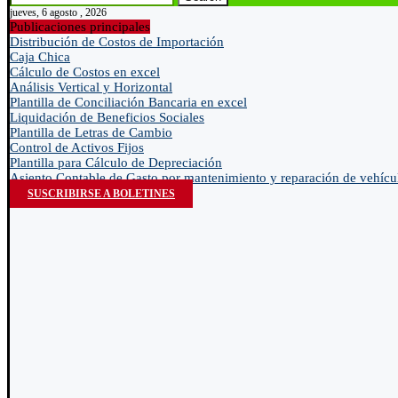
jueves, 6 agosto , 2026
Publicaciones principales
Distribución de Costos de Importación
Caja Chica
Cálculo de Costos en excel
Análisis Vertical y Horizontal
Plantilla de Conciliación Bancaria en excel
Liquidación de Beneficios Sociales
Plantilla de Letras de Cambio
Control de Activos Fijos
Plantilla para Cálculo de Depreciación
Asiento Contable de Gasto por mantenimiento y reparación de vehícu
SUSCRIBIRSE A BOLETINES