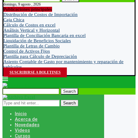
domingo, 9 agosto , 2026
Publicaciones principales
Distribución de Costos de Importación
Caja Chica
Cálculo de Costos en excel
Análisis Vertical y Horizontal
Plantilla de Conciliación Bancaria en excel
Liquidación de Beneficios Sociales
Plantilla de Letras de Cambio
Control de Activos Fijos
Plantilla para Cálculo de Depreciación
Asiento Contable de Gasto por mantenimiento y reparación de
vehículos
SUSCRIBIRSE A BOLETINES
Search
Search
Inicio
Acerca de
Novedades
Videos
Cursos