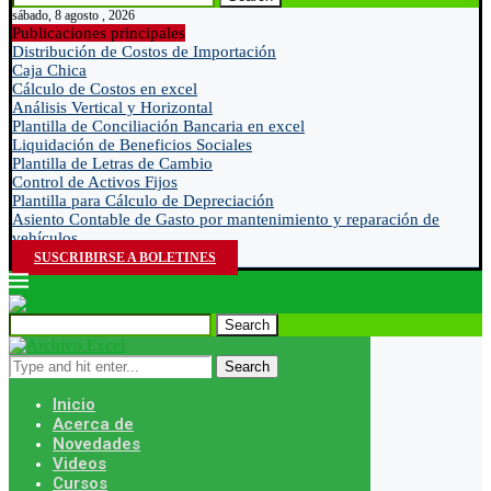
sábado, 8 agosto , 2026
Publicaciones principales
Distribución de Costos de Importación
Caja Chica
Cálculo de Costos en excel
Análisis Vertical y Horizontal
Plantilla de Conciliación Bancaria en excel
Liquidación de Beneficios Sociales
Plantilla de Letras de Cambio
Control de Activos Fijos
Plantilla para Cálculo de Depreciación
Asiento Contable de Gasto por mantenimiento y reparación de
vehículos
SUSCRIBIRSE A BOLETINES
Search
Search
Inicio
Acerca de
Novedades
Videos
Cursos