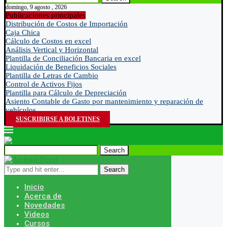
domingo, 9 agosto , 2026
Publicaciones principales
Distribución de Costos de Importación
Caja Chica
Cálculo de Costos en excel
Análisis Vertical y Horizontal
Plantilla de Conciliación Bancaria en excel
Liquidación de Beneficios Sociales
Plantilla de Letras de Cambio
Control de Activos Fijos
Plantilla para Cálculo de Depreciación
Asiento Contable de Gasto por mantenimiento y reparación de
vehículos
SUSCRIBIRSE A BOLETINES
Search
Search
Inicio
Acerca de
Novedades
Videos
Cursos