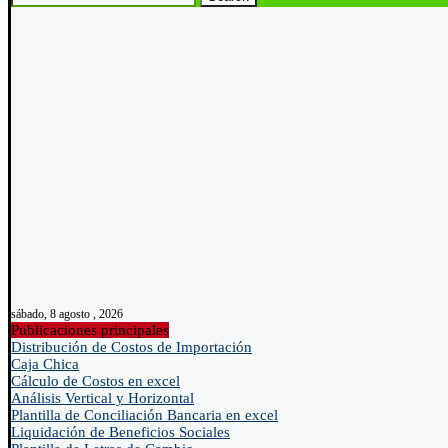
sábado, 8 agosto , 2026
Publicaciones principales
Distribución de Costos de Importación
Caja Chica
Cálculo de Costos en excel
Análisis Vertical y Horizontal
Plantilla de Conciliación Bancaria en excel
Liquidación de Beneficios Sociales