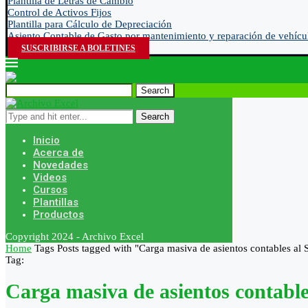
Plantilla de Letras de Cambio
Control de Activos Fijos
Plantilla para Cálculo de Depreciación
Asiento Contable de Gasto por mantenimiento y reparación de vehícu
SUSCRIBIRSE A BOLETINES
Search
Search
Inicio
Acerca de
Novedades
Videos
Cursos
Plantillas
Productos
Copyright 2024 - Archivo Excel
Home
Tags
Posts tagged with "Carga masiva de asientos contables al S
Tag:
Carga masiva de asientos contables