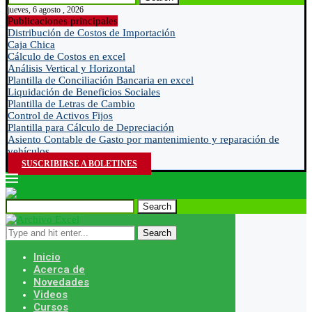
jueves, 6 agosto , 2026
Publicaciones principales
Distribución de Costos de Importación
Caja Chica
Cálculo de Costos en excel
Análisis Vertical y Horizontal
Plantilla de Conciliación Bancaria en excel
Liquidación de Beneficios Sociales
Plantilla de Letras de Cambio
Control de Activos Fijos
Plantilla para Cálculo de Depreciación
Asiento Contable de Gasto por mantenimiento y reparación de
vehículos
SUSCRIBIRSE A BOLETINES
Search
Search
Inicio
Acerca de
Novedades
Videos
Cursos