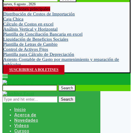
jueves, 6 agosto , 2026
Publicaciones principales
Distribución de Costos de Importación
Caja Chica
Cálculo de Costos en excel
Análisis Vertical y Horizontal
Plantilla de Conciliación Bancaria en excel
Liquidación de Beneficios Sociales
Plantilla de Letras de Cambio
Control de Activos Fijos
Plantilla para Cálculo de Depreciación
Asiento Contable de Gasto por mantenimiento y reparación de
vehículos
SUSCRIBIRSE A BOLETINES
Search
Search
Inicio
Acerca de
Novedades
Videos
Cursos