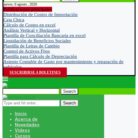
jueves, 6 agosto , 2026
Publicaciones principales
Distribución de Costos de Importación
Caja Chica
Cálculo de Costos en excel
Análisis Vertical y Horizontal
Plantilla de Conciliación Bancaria en excel
Liquidación de Beneficios Sociales
Plantilla de Letras de Cambio
Control de Activos Fijos
Plantilla para Cálculo de Depreciación
Asiento Contable de Gasto por mantenimiento y reparación de
vehículos
SUSCRIBIRSE A BOLETINES
Search
Search
Inicio
Acerca de
Novedades
Videos
Cursos