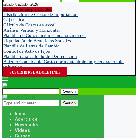
sábado, 8 agosto , 2026
Publicaciones principales
Distribución de Costos de Importación
Caja Chica
Cálculo de Costos en excel
Análisis Vertical y Horizontal
Plantilla de Conciliación Bancaria en excel
Liquidación de Beneficios Sociales
Plantilla de Letras de Cambio
Control de Activos Fijos
Plantilla para Cálculo de Depreciación
Asiento Contable de Gasto por mantenimiento y reparación de
vehículos
SUSCRIBIRSE A BOLETINES
Search
Search
Inicio
Acerca de
Novedades
Videos
Cursos