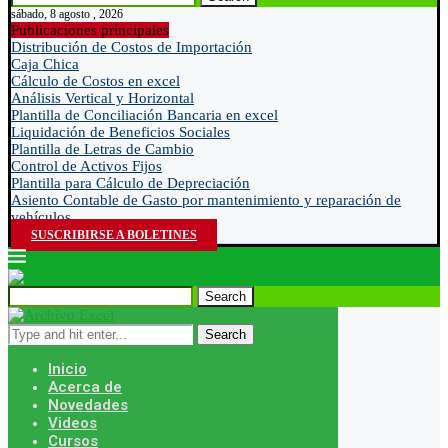
sábado, 8 agosto , 2026
Publicaciones principales
Distribución de Costos de Importación
Caja Chica
Cálculo de Costos en excel
Análisis Vertical y Horizontal
Plantilla de Conciliación Bancaria en excel
Liquidación de Beneficios Sociales
Plantilla de Letras de Cambio
Control de Activos Fijos
Plantilla para Cálculo de Depreciación
Asiento Contable de Gasto por mantenimiento y reparación de
vehículos
SUSCRIBIRSE A BOLETINES
Search
Search
Inicio
Acerca de
Novedades
Videos
Cursos