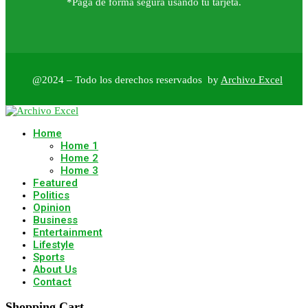
*Paga de forma segura usando tu tarjeta.
@2024 – Todo los derechos reservados by
Archivo Excel
Home
Home 1
Home 2
Home 3
Featured
Politics
Opinion
Business
Entertainment
Lifestyle
Sports
About Us
Contact
Shopping Cart