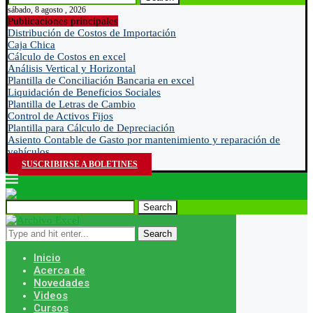
sábado, 8 agosto , 2026
Publicaciones principales
Distribución de Costos de Importación
Caja Chica
Cálculo de Costos en excel
Análisis Vertical y Horizontal
Plantilla de Conciliación Bancaria en excel
Liquidación de Beneficios Sociales
Plantilla de Letras de Cambio
Control de Activos Fijos
Plantilla para Cálculo de Depreciación
Asiento Contable de Gasto por mantenimiento y reparación de
vehículos
SUSCRIBIRSE A BOLETINES
Search
Search
Inicio
Acerca de
Novedades
Videos
Cursos