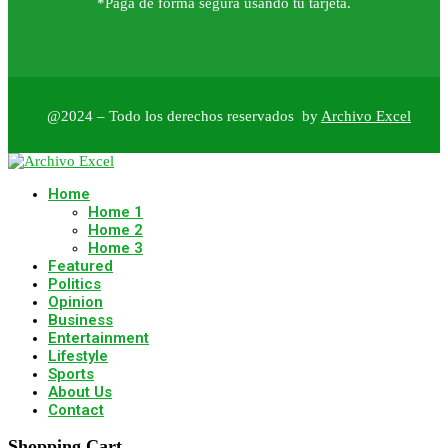
*Paga de forma segura usando tu tarjeta.
@2024 – Todo los derechos reservados by
Archivo Excel
Home
Home 1
Home 2
Home 3
Featured
Politics
Opinion
Business
Entertainment
Lifestyle
Sports
About Us
Contact
Shopping Cart