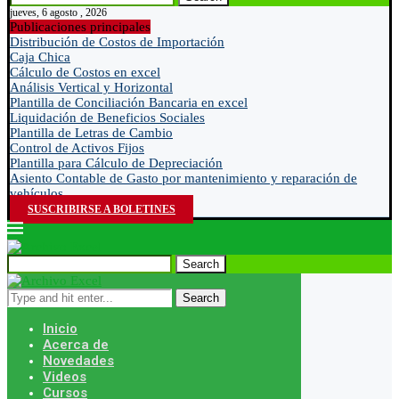
jueves, 6 agosto , 2026
Publicaciones principales
Distribución de Costos de Importación
Caja Chica
Cálculo de Costos en excel
Análisis Vertical y Horizontal
Plantilla de Conciliación Bancaria en excel
Liquidación de Beneficios Sociales
Plantilla de Letras de Cambio
Control de Activos Fijos
Plantilla para Cálculo de Depreciación
Asiento Contable de Gasto por mantenimiento y reparación de
vehículos
SUSCRIBIRSE A BOLETINES
Search
Search
Inicio
Acerca de
Novedades
Videos
Cursos