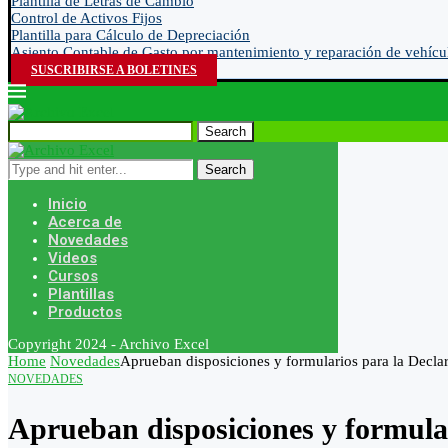
Plantilla de Letras de Cambio
Control de Activos Fijos
Plantilla para Cálculo de Depreciación
Asiento Contable de Gasto por mantenimiento y reparación de vehícu
SUSCRIBIRSE A BOLETINES
Search
Search
Inicio
Acerca de
Novedades
Videos
Cursos
Plantillas
Productos
Copyright 2024 - Archivo Excel
Home
Novedades
Aprueban disposiciones y formularios para la Decla
NOVEDADES
Aprueban disposiciones y formula