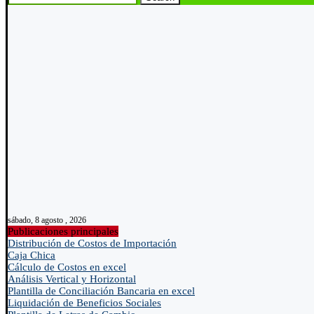
sábado, 8 agosto , 2026
Publicaciones principales
Distribución de Costos de Importación
Caja Chica
Cálculo de Costos en excel
Análisis Vertical y Horizontal
Plantilla de Conciliación Bancaria en excel
Liquidación de Beneficios Sociales