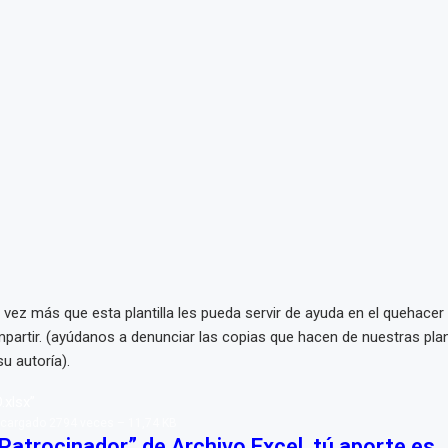
ez más que esta plantilla les pueda servir de ayuda en el quehacer 
partir. (ayúdanos a denunciar las copias que hacen de nuestras plant
u autoría).
.xlsx”
scargado 2794 veces – 11,74 KB
Patrocinador” de Archivo Excel, tú aporte es