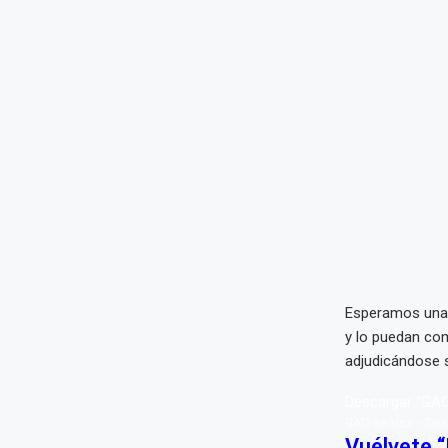
Esperamos una v
y lo puedan com
adjudicándose s
Descargar “GAO
GAO-ae.xlsx – De
Vuélvete “