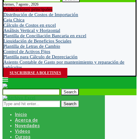
viernes, 7 agosto , 2026
Publicaciones principales
Distribución de Costos de Importación
Caja Chica
Cálculo de Costos en excel
Análisis Vertical y Horizontal
Plantilla de Conciliación Bancaria en excel
Liquidación de Beneficios Sociales
Plantilla de Letras de Cambio
Control de Activos Fijos
Plantilla para Cálculo de Depreciación
Asiento Contable de Gasto por mantenimiento y reparación de
vehículos
SUSCRIBIRSE A BOLETINES
Search
Search
Inicio
Acerca de
Novedades
Videos
Cursos